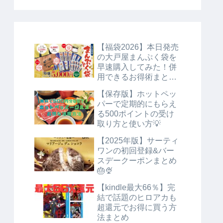
【福袋2026】本日発売
の大戸屋まんぷく袋を
早速購入してみた！併
用できるお得術まとめ
🉐
【保存版】ホットペッ
パーで定期的にもらえ
る500ポイントの受け
取り方と使い方💡
【2025年版】サーティ
ワンの初回登録&バー
スデークーポンまとめ
🎂🍨
【kindle最大66％】完
結で話題のヒロアカも
超還元でお得に買う方
法まとめ