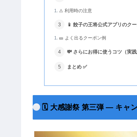
⚠️ 利用時の注意
📱 餃子の王将公式アプリのク
🎫 よく出るクーポン例
💸 さらにお得に使うコツ（実
まとめ ✅
🗓️ 大感謝祭 第三弾 — キ