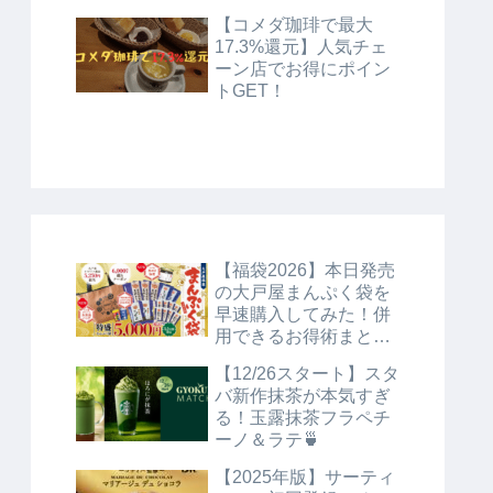
【コメダ珈琲で最大
17.3%還元】人気チェ
ーン店でお得にポイン
トGET！
【福袋2026】本日発売
の大戸屋まんぷく袋を
早速購入してみた！併
用できるお得術まとめ
🉐
【12/26スタート】スタ
バ新作抹茶が本気すぎ
る！玉露抹茶フラペチ
ーノ＆ラテ🍵
【2025年版】サーティ