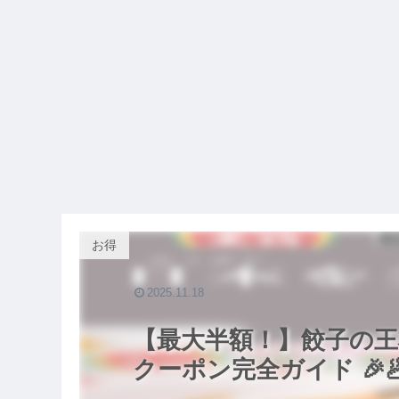
お得
2025.11.18
【最大半額！】餃子の王
クーポン完全ガイド 🎉