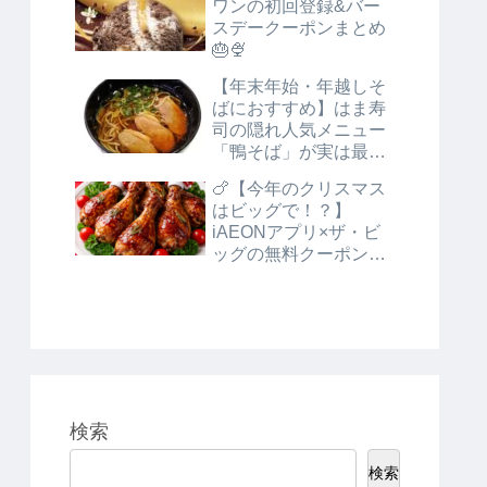
ワンの初回登録&バー
スデークーポンまとめ
🎂🍨
【年末年始・年越しそ
ばにおすすめ】はま寿
司の隠れ人気メニュー
「鴨そば」が実は最適
な理由
🍗【今年のクリスマス
はビッグで！？】
iAEONアプリ×ザ・ビ
ッグの無料クーポン徹
底解説
検索
検索