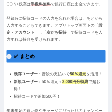
COIN+残高は
手数料無料
で銀行口座に出金できます。
登録時に招待コードの入力を忘れた場合は、あとから
入力することもできます。アプリトップ画面下の「
設
定・アカウント
」→「
友だち招待
」で招待コードを入
力すれば特典を受けられます。
✅ まとめ
既存ユーザー
：普段の支払いで
50％還元
を活用！
新規ユーザー
：50％還元＋
2,000円分特典
で超お
得！
招待コードで追加500円！
年末年始の買い物やチャージにぴったりのキャンペー