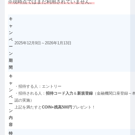
※現時点ではまだ利用されていません。
キ
ャ
ン
ペ
2025年12月9日～2026年1月13日
ー
ン
期
間
キ
ャ
・招待する人：エントリー
ン
・招待される人：
招待コード入力
＆
新規登録
（金融機関口座登録～
ペ
認の実施）
ー
上記を満たすと
COIN+残高500円
プレゼント！
ン
内
容
特