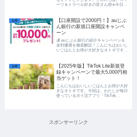
ーツ＆トラベル好きの皆さん🎂✈️今日
は、スイーツメーカー シャトレーゼ の
ポイントサービス「カシポ」を活用し
て、 クリスマスケーキ予約でポイント8
【口座開設で2000円！】auじぶ
お得
倍＋ホテル宿泊券に交換...
ん銀行の新規口座開設キャンペ
ーン
💰 auじぶん銀行の紹介キャンペーン＆
金利優遇を徹底解説！こんにちはおいし
いごはんとお得が大好きなオトギです！
今回は、auじぶん銀行で実施中の「ご
家族・ご友人紹介キャンペーン」と、普
通預金金利のプレミアム優遇について紹
【2025年版】TikTok Lite新規登
お得
介します。新規口座開設...
録キャンペーンで最大5,000円相
当ゲット！
こんにちはおいしいごはんとお得が大好
きなオトギです。今回は、わたしが毎日
使っているポイ活アプリ「TikTok
Lite（ティックトックライト）」でお得
に報酬をゲットできる新規登録キャンペ
ーンを紹介します🎉初めてアプリを使う
方なら、最大5,0...
スポンサーリンク