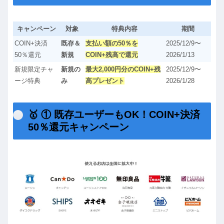
キャンペーン
対象
特典内容
期間
COIN+決済
既存＆
支払い額の50％を
2025/12/9〜
50％還元
新規
COIN+残高で還元
2026/1/13
新規限定チャ
新規の
最大2,000円分のCOIN+残
2025/12/9〜
ージ特典
み
高プレゼント
2026/1/28
🥇 ① 既存ユーザーもOK！COIN+決済
50％還元キャンペーン