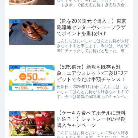
「すき家」で使えるお得すぎる組み合わ
せ術を紹介します。実は今、✅ dポイン
ト最大15倍✅ 対象店舗でのスマホのタ
ッチ決済で最大20％還元✅ すきパス割
【靴を20％還元で購入！】東京
お得
引✅ アンケート30...
靴流通センターやシュープラザ
でポイントを重ね掛け
こんにちはおいしいごはんとお得が大好
きなオトギと申します。今回は、私が実
際にチェックしてお得だと思った、東京
靴流通センター（および系列の
kutsu.comアプリ）で「アプリポイント
10％還元」と「PayPayクーポン10％還
【50%還元】新規も既存も対
お得
元」を組み合わせ...
象！エアウォレット×三菱UFJデ
ビットで今だけ半額チャンス！
更新日：2025年11月5日こんにちは、お
いしいごはんとお得が大好きなオトギで
す。今回は驚異の50%還元のキャンペー
ンを2つ紹介します！＼朗報！／エアウ
ォレット（COIN+）と三菱UFJデビット
で支払うだけで最大50%還元がもらえる
【ケーキを食べてホテルに無料
お得
超お得キ...
宿泊？！】シャトレーゼの早期
購入キャンペーン
こんにちはお得とおいしいご飯が大好き
なオトギと申します。こんにちは、スイ