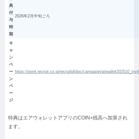
典
付
2026年2月中旬ごろ
与
時
期
キ
ャ
ン
ペ
ー
https://point.recruit.co.jp/recruitid/doc/campaign/airwallet202510_invit
ン
ペ
ー
ジ
特典はエアウォレットアプリのCOIN+残高へ加算され
ます。