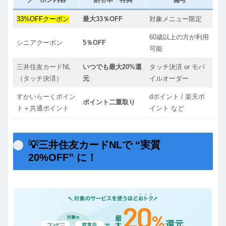
33%OFFクーポン
最大33％OFF
対象メニュー限定
60歳以上の方が利用
シニアクーポン
5％OFF
可能
三井住友カードNL
いつでも最大20%還
タッチ決済 or モバ
（タッチ決済）
元
イルオーダー
すかいらーくポイン
dポイント / 楽天ポ
ポイント二重取り
ト＋共通ポイント
イント など
💡三井住友カードNLで “実質
20%OFF” に！