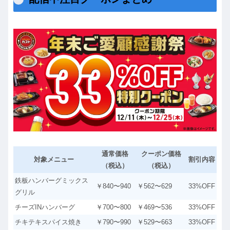
通常価格
クーポン価格
対象メニュー
割引内容
（税込）
（税込）
鉄板ハンバーグミックス
￥840〜940
￥562〜629
33%OFF
グリル
チーズINハンバーグ
￥700〜800
￥469〜536
33%OFF
チキテキスパイス焼き
￥790〜990
￥529〜663
33%OFF