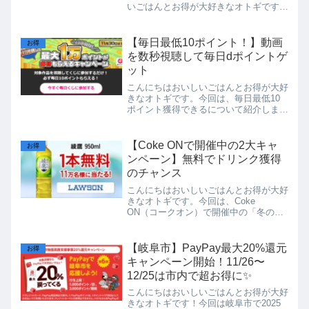
いごはんとお得が大好きなオトギです！
今回は、auじぶん銀行で実施中の「ご
家族・ご友人紹介キャンペーン」と、普
通預金金利のプレミアム優遇について紹
【毎日最低10ポイント！】動画
お得
介します。新規口座開設...
を数秒視聴して毎日dポイントゲ
ット
こんにちはおいしいごはんとお得が大好
きなオトギです。今回は、毎日最低10
ポイント獲得できるについて紹介しま
す！Leminoキャンペーン内容結論：簡
単な“毎日くじ”参加＋対象作品の視聴で
ポイントGET！キャンペーンのポイン
【Coke ONで開催中の2大キャ
お得
ト 毎日くじに参加す...
ンペーン】無料でドリンク獲得
のチャンス
こんにちはおいしいごはんとお得が大好
きなオトギです。今回は、Coke
ON（コークオン）で開催中の「冬のキ
ャンペーン」2つと、新規ダウンロード
でもらえるボーナススタンプ特典につい
てご紹介します！そもそもCoke ONと
【岐阜市】PayPay最大20%還元
お得
は？Coke ON（コ...
キャンペーン開始！11/26〜
12/25は市内で超お得に✨
こんにちはおいしいごはんとお得が大好
きなオトギです！今回は岐阜市で2025