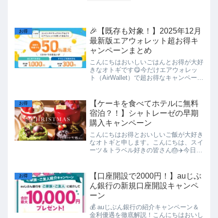
🎉【既存も対象！】2025年12月
お得
最新版エアウォレット超お得キ
ャンペーンまとめ
こんにちはおいしいごはんとお得が大好
きなオトギです😋今だけエアウォレッ
ト（AirWallet）で超お得なキャンペーン
が同時開催中！既存ユーザーも対象の
50％還元に加えて、新規限定でさらに
お得な特典も用意されています✨✅ 既存
【ケーキを食べてホテルに無料
お得
ユーザーも対象の...
宿泊？！】シャトレーゼの早期
購入キャンペーン
こんにちはお得とおいしいご飯が大好き
なオトギと申します。こんにちは、スイ
ーツ＆トラベル好きの皆さん🎂✈️今日
は、スイーツメーカー シャトレーゼ の
ポイントサービス「カシポ」を活用し
て、 クリスマスケーキ予約でポイント8
【口座開設で2000円！】auじぶ
お得
倍＋ホテル宿泊券に交換...
ん銀行の新規口座開設キャンペ
ーン
💰 auじぶん銀行の紹介キャンペーン＆
金利優遇を徹底解説！こんにちはおいし