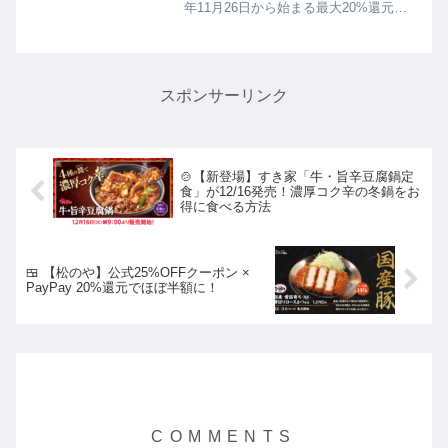
年11月26日から始まる最大20%還元の
PayPay自治体キャンペーンを詳しく紹
介します！物価高騰対策として、市内の
対象店舗でPayPay支払いをすると大量
のポイント...
スポンサーリンク
🍲【新登場】すき家「牛・旨辛豆腐鍋定
食」が12/16発売！濃厚コク辛の冬鍋をお
得に食べる方法
🍱 【松のや】公式25%OFFクーポン ×
PayPay 20%還元でほぼ半額に！