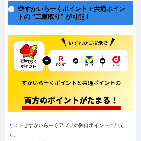
💳すかいらーくポイント＋共通ポイン
トの “二重取り” が可能！
ガストは
すかいらーくアプリの独自ポイント
に加え
て、