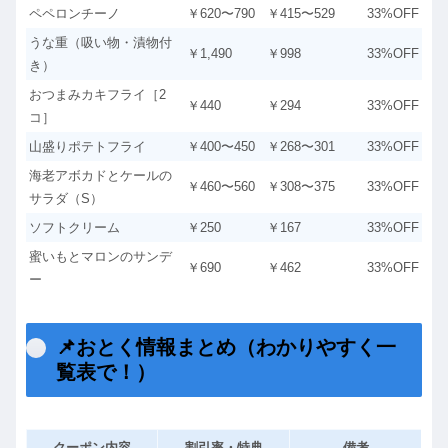
ペペロンチーノ
￥620〜790
￥415〜529
33%OFF
うな重（吸い物・漬物付
￥1,490
￥998
33%OFF
き）
おつまみカキフライ［2
￥440
￥294
33%OFF
コ］
山盛りポテトフライ
￥400〜450
￥268〜301
33%OFF
海老アボカドとケールの
￥460〜560
￥308〜375
33%OFF
サラダ（S）
ソフトクリーム
￥250
￥167
33%OFF
蜜いもとマロンのサンデ
￥690
￥462
33%OFF
ー
📌おとく情報まとめ（わかりやすく一
覧表で！）
クーポン内容
割引率・特典
備考