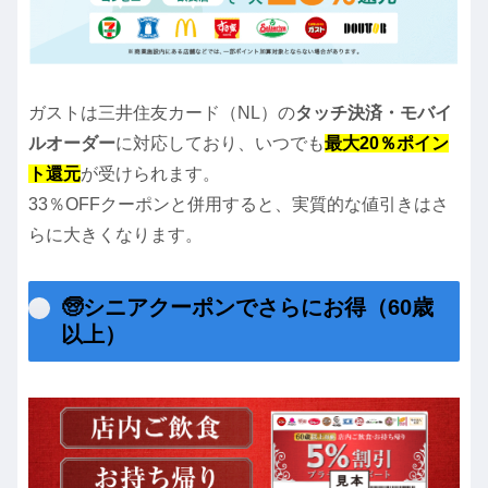
ガストは三井住友カード（NL）の
タッチ決済・モバイ
ルオーダー
に対応しており、いつでも
最大20％ポイン
ト還元
が受けられます。
33％OFFクーポンと併用すると、実質的な値引きはさ
らに大きくなります。
🧓シニアクーポンでさらにお得（60歳
以上）