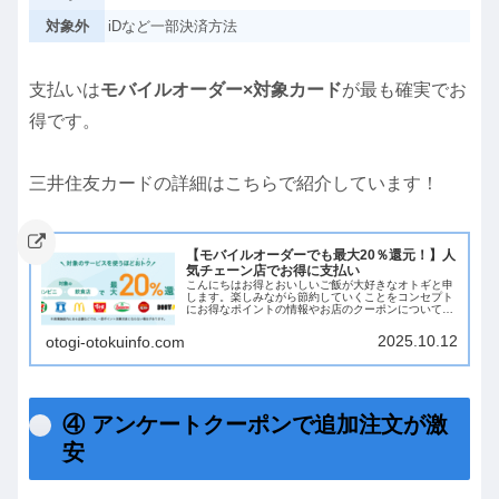
対象外
iDなど一部決済方法
支払いは
モバイルオーダー×対象カード
が最も確実でお
得です。
三井住友カードの詳細はこちらで紹介しています！
【モバイルオーダーでも最大20％還元！】人
気チェーン店でお得に支払い
こんにちはお得とおいしいご飯が大好きなオトギと申
します。楽しみながら節約していくことをコンセプト
にお得なポイントの情報やお店のクーポンについてお
届けしていきます！今回は人気チェーン店で最大20%
還元になるクレジットカードの三井住友カードNL...
2025.10.12
otogi-otokuinfo.com
④ アンケートクーポンで追加注文が激
安