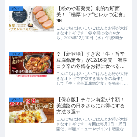
特に週末限定のお肉1.5倍キャンペーン
や、LINEクーポンの半額メニューは見
【松のや新発売】劇的な断面
グルメ
逃せません。📷 店舗...
美！「極厚“レア”ヒレかつ定食」
🍽️
こんにちはおいしいごはんとお得が大好
きなオトギです！😋今回は松のやか
ら、2025年12月10日（水）午後3時から
発売の低温調理で仕上げたジューシーな
新作「極厚"レア"ヒレかつ定食」を紹介
します。どんな商品？ — 食感と調理法
🍲【新登場】すき家「牛・旨辛
グルメ
がポイント低温で...
豆腐鍋定食」が12/16発売！濃厚
コク辛の冬鍋をお得に食べる方
法
こんにちはおいしいごはんとお得が大好
きなオトギです😋すき家が冬の新作と
して「牛・旨辛豆腐鍋定食」を発表しま
した！発売日は12月16日（火）
9:00〜。🍲どんな商品？今回の鍋は、豆
板醤×赤みその豆板醤×甜麺醤×豆鼓醤の
【保存版】チキン南蛮が半額！
グルメ
4種のジャンで仕上げた濃...
美濃路の日をさらにお得にする
方法３選✨
こんにちはおいしいごはんとお得が大好
きなオトギです！今回は毎月1日・15日
開催、半額メニューやポイント増量な
ど、お得がいっぱい＜美濃路の日＞を紹