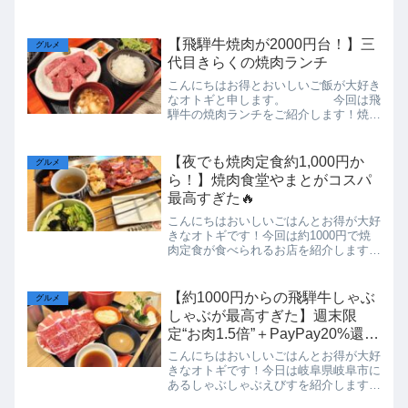
【飛騨牛焼肉が2000円台！】三
グルメ
代目きらくの焼肉ランチ
こんにちはお得とおいしいご飯が大好き
なオトギと申します。 今回は飛
騨牛の焼肉ランチをご紹介します！焼
肉、しかも飛騨牛ともなるとなかなかの
お値段になるので、気軽には行けません
よね。今回は飛騨牛焼肉がいただける、
【夜でも焼肉定食約1,000円か
グルメ
「焼肉三代目きらく」さんを...
ら！】焼肉食堂やまとがコスパ
最高すぎた🔥
こんにちはおいしいごはんとお得が大好
きなオトギです！今回は約1000円で焼
肉定食が食べられるお店を紹介します。
岐阜エリアで安くてガッツリ食べられる
焼肉定食を探しているなら「焼肉食堂や
まと」が圧倒的におすすめ！夜でも約
【約1000円からの飛騨牛しゃぶ
グルメ
1,000円で焼肉定食が...
しゃぶが最高すぎた】週末限
定“お肉1.5倍”＋PayPay20%還元
で超お得に
こんにちはおいしいごはんとお得が大好
きなオトギです！今日は岐阜県岐阜市に
あるしゃぶしゃぶえびすを紹介します。
現在お得なキャンペーンが多数開催中！